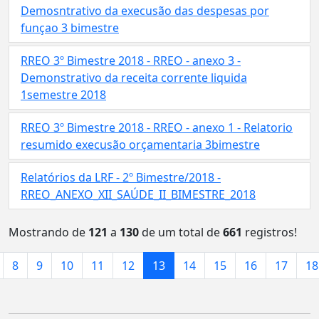
Demosntrativo da execusão das despesas por
funçao 3 bimestre
RREO 3º Bimestre 2018 - RREO - anexo 3 -
Demonstrativo da receita corrente liquida
1semestre 2018
RREO 3º Bimestre 2018 - RREO - anexo 1 - Relatorio
resumido execusão orçamentaria 3bimestre
Relatórios da LRF - 2º Bimestre/2018 -
RREO_ANEXO_XII_SAÚDE_II_BIMESTRE_2018
Mostrando de
121
a
130
de um total de
661
registros!
8
9
10
11
12
13
14
15
16
17
18