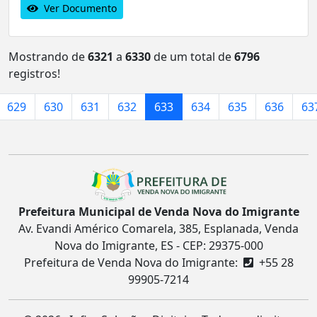
Ver Documento
Mostrando de
6321
a
6330
de um total de
6796
registros!
629
630
631
632
633
634
635
636
63
Prefeitura Municipal de Venda Nova do Imigrante
Av. Evandi Américo Comarela, 385, Esplanada, Venda
Nova do Imigrante, ES - CEP: 29375-000
Prefeitura de Venda Nova do Imigrante:
+55 28
99905-7214