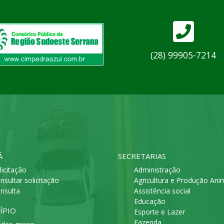
(28) 99905-7214
Á
SECRETARIAS
licitação
Administração
nsultar solicitação
Agricultura e Produção Ani
nsulta
Assistência social
Educação
ÍPIO
Esporte e Lazer
Fazenda