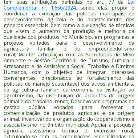
tem suas atribuições definidas no art. 77 da
Lei
Complementar nº. 1.656/2024
, sendo elas:
ropor e
p
coordenar a execução das políticas municipais de
desenvolvimento agrícola e do abastecimento dos
gêneros essenciais bem como a divulgação de técnicas
que visem o aumento da produção e melhoria da
qualidade dos produtos no Município, em programas e
projetos voltados para o desenvolvimento da
agricultura familiar e do empreendedorismo
rural;
anter articulação com as Secretarias de Meio
M
Ambiente e Gestão Territorial, de Turismo, Cultura e
Artesanato e de Assistência Social, Trabalho e Direitos
Humanos, com o objetivo de integrar interesses
convergentes, direcionados ao fortalecimento das
políticas de manejo sustentável dos ativos ambientais,
de agricultura familiar, da economia da visitação ao
agroturismo, da distribuição de produtos de origem
animal e do trabalho, renda;
esenvolver programas de
D
gestão pública voltados para fomentar a
comercialização de produtos agrícolas e de origem
animal, incentivando a organização do cooperativismo e
associativismo no âmbito municipal;
poiar a pesquisa
A
agrícola, assistência técnica e extensão rural,
articulando-se com as organizações especializadas da