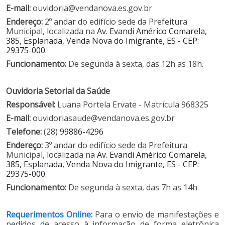
E-mail:
ouvidoria@vendanova.es.gov.br
Endereço:
2º andar do edifício sede da Prefeitura
Municipal, localizada na
Av. Evandi Américo Comarela,
385, Esplanada, Venda Nova do Imigrante, ES - CEP:
29375-000.
Funcionamento:
De segunda à sexta, das 12h as 18h.
Ouvidoria Setorial da Saúde
Responsável:
Luana Portela Ervate -
Matrícula 968325
E-mail:
ouvidoriasaude@vendanova.es.gov.br
Telefone:
(28)
9988
6-4296
Endereço:
3
º andar do edifício sede da Prefeitura
Municipal, localizada na
Av. Evandi Américo Comarela,
385, Esplanada, Venda Nova do Imigrante, ES - CEP:
29375-000.
Funcionamento:
De segunda à sexta, das 7h as 14h.
Requerimentos Online:
Para o envio de manifestações e
pedidos de acesso à informação de forma eletrônica