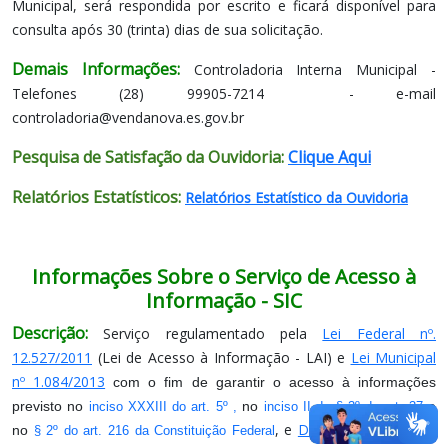
Municipal, será respondida por escrito e ficará disponível para
consulta após 30 (trinta) dias de sua solicitação.
Demais Informações:
Controladoria Interna Municipal -
Telefones (28) 99905-7214 - e-mail
controladoria@vendanova.es.gov.br
Pesquisa de Satisfação da Ouvidoria:
Clique Aqui
Relatórios Estatísticos:
Relatórios Estatístico da Ouvidoria
Informações Sobre o Serviço de Acesso à
Informação - SIC
Descrição:
Serviço regulamentado pela
Lei Federal nº.
12.527/2011
(Lei de Acesso à Informação - LAI) e
Lei Municipal
nº 1.084/2013
com o fim de garantir o acesso à informações
previsto no
no
e
inciso XXXIII do art. 5º ,
inciso II do § 3º do art. 37
, e
Decreto Municipal nº
no
§ 2º do art. 216 da Constituição Federal