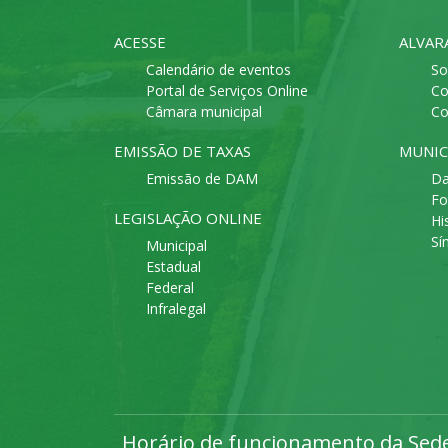
ACESSE
ALVAR
Calendário de eventos
So
Portal de Serviços Online
Co
Câmara municipal
Co
EMISSÃO DE TAXAS
MUNIC
Emissão de DAM
Da
Fo
LEGISLAÇÃO ONLINE
Hi
Sí
Municipal
Estadual
Federal
Infralegal
Horário de funcionamento da Sede 