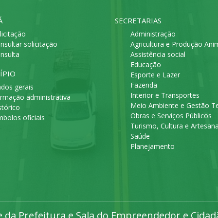
Á
SECRETARIAS
licitação
Administração
nsultar solicitação
Agricultura e Produção Ani
nsulta
Assistência social
Educação
ÍPIO
Esporte e Lazer
Fazenda
dos gerais
Interior e Transportes
rmação administrativa
Meio Ambiente e Gestão Ter
stórico
Obras e Serviços Públicos
mbolos oficiais
Turismo, Cultura e Artesan
Saúde
Planejamento
da Prefeitura e Sala do Empreendedor e Cidadão