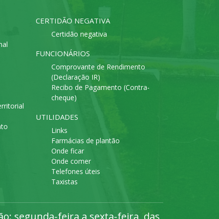
CERTIDÃO NEGATIVA
Certidão negativa
mal
FUNCIONÁRIOS
Comprovante de Rendimento
(Declaração IR)
Recibo de Pagamento (Contra-
cheque)
ritorial
UTILIDADES
ato
Links
Farmácias de plantão
Onde ficar
Onde comer
Telefones úteis
Taxistas
: segunda-feira a sexta-feira, das