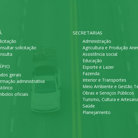
Á
SECRETARIAS
licitação
Administração
nsultar solicitação
Agricultura e Produção Ani
nsulta
Assistência social
Educação
ÍPIO
Esporte e Lazer
Fazenda
dos gerais
Interior e Transportes
rmação administrativa
Meio Ambiente e Gestão Ter
stórico
Obras e Serviços Públicos
mbolos oficiais
Turismo, Cultura e Artesan
Saúde
Planejamento