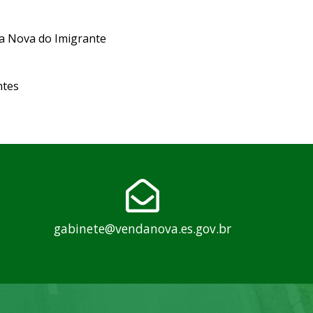
da Nova do Imigrante
ntes
gabinete@vendanova.es.gov.br