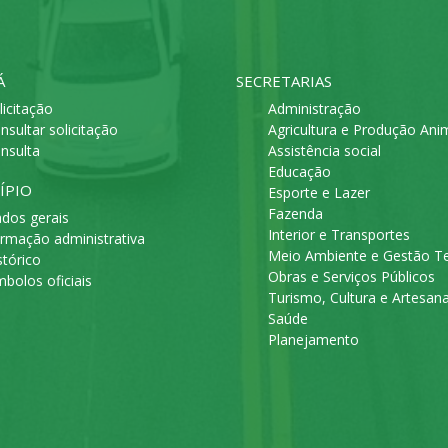
Á
SECRETARIAS
licitação
Administração
nsultar solicitação
Agricultura e Produção Ani
nsulta
Assistência social
Educação
ÍPIO
Esporte e Lazer
Fazenda
dos gerais
Interior e Transportes
rmação administrativa
Meio Ambiente e Gestão Ter
stórico
Obras e Serviços Públicos
mbolos oficiais
Turismo, Cultura e Artesan
Saúde
Planejamento