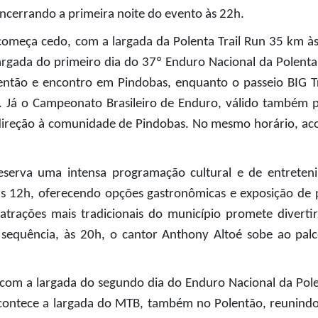
encerrando a primeira noite do evento às 22h.
omeça cedo, com a largada da Polenta Trail Run 35 km às 
largada do primeiro dia do 37º Enduro Nacional da Polenta
ntão e encontro em Pindobas, enquanto o passeio BIG Tra
. Já o Campeonato Brasileiro de Enduro, válido também p
direção à comunidade de Pindobas. No mesmo horário, acon
eserva uma intensa programação cultural e de entreten
as 12h, oferecendo opções gastronômicas e exposição de pr
trações mais tradicionais do município promete diverti
 sequência, às 20h, o cantor Anthony Altoé sobe ao pal
com a largada do segundo dia do Enduro Nacional da Pole
contece a largada do MTB, também no Polentão, reunindo 