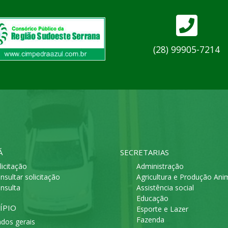
(28) 99905-7214
Á
SECRETARIAS
licitação
Administração
nsultar solicitação
Agricultura e Produção Ani
nsulta
Assistência social
Educação
ÍPIO
Esporte e Lazer
Fazenda
dos gerais